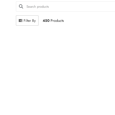
SEARCH PRODUCTS
Use this input to search products in this collection.
Filter By
450
Products