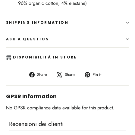
96% organic cotton, 4% elastane)
SHIPPING INFORMATION
ASK A QUESTION
DISPONIBILITÀ IN STORE
Share
Tweet
Pin
Share
Share
Pin it
on
on
on
Facebook
X
Pinterest
GPSR Information
No GPSR compliance data available for this product.
Recensioni dei clienti