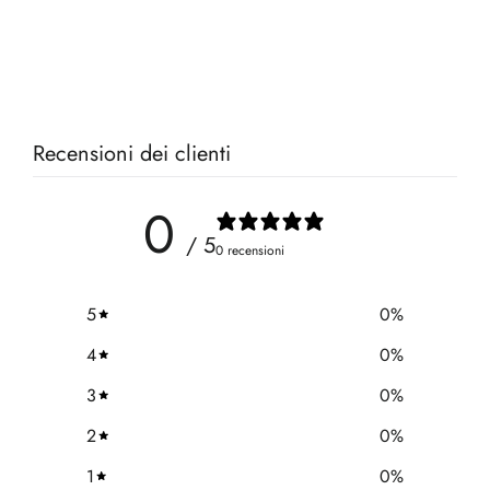
Regular
Sale
€40,00
€28,00
price
price
Recensioni dei clienti
0
/ 5
0 recensioni
5
0
%
4
0
%
3
0
%
2
0
%
1
0
%