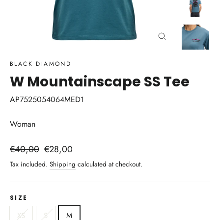
Close
(esc)
BLACK DIAMOND
W Mountainscape SS Tee
AP7525054064MED1
Woman
Regular
Sale
€40,00
€28,00
price
price
Tax included.
Shipping
calculated at checkout.
SIZE
XS
S
M