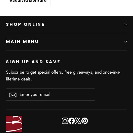
Acquista Montura
SHOP ONLINE
MAIN MENU
SIGN UP AND SAVE
Subscribe to get special offers, free giveaways, and once-in-a-
lifetime deals.
Enter
Subscribe
Subscribe
your
email
Instagram
Facebook
X
Pinterest