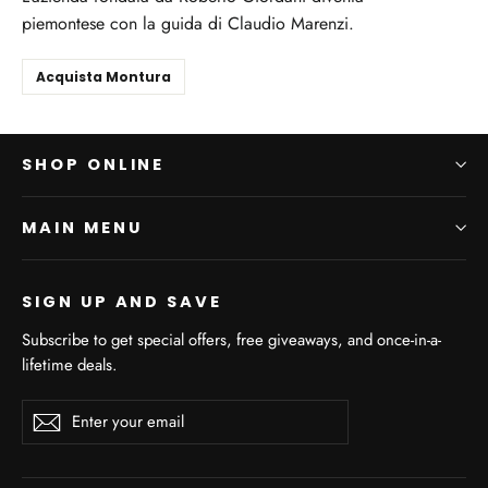
piemontese con la guida di Claudio Marenzi.
Acquista Montura
SHOP ONLINE
MAIN MENU
SIGN UP AND SAVE
Subscribe to get special offers, free giveaways, and once-in-a-
lifetime deals.
Enter
Subscribe
Subscribe
your
email