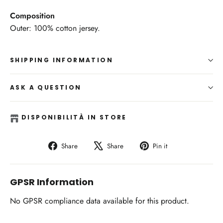
Composition
Outer: 100% cotton jersey.
SHIPPING INFORMATION
ASK A QUESTION
DISPONIBILITÀ IN STORE
Share
Tweet
Pin
Share
Share
Pin it
on
on
on
Facebook
X
Pinterest
GPSR Information
No GPSR compliance data available for this product.