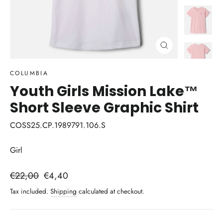
Close
(esc)
COLUMBIA
Youth Girls Mission Lake™
Short Sleeve Graphic Shirt
COSS25.CP.1989791.106.S
Girl
Regular
Sale
€22,00
€4,40
price
price
Tax included.
Shipping
calculated at checkout.