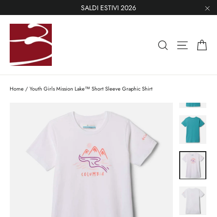
Skip
SALDI ESTIVI 2026
to
"C
content
Ca
Search
Site nav
Home
/
Youth Girls Mission Lake™ Short Sleeve Graphic Shirt