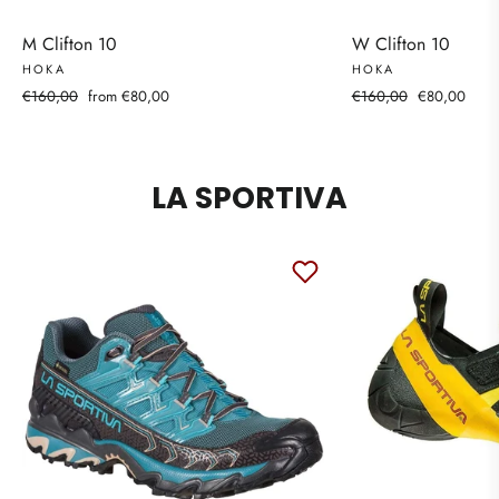
M Clifton 10
W Clifton 10
HOKA
HOKA
Regular
Sale
Regular
Sale
€160,00
from €80,00
€160,00
€80,00
price
price
price
price
LA SPORTIVA