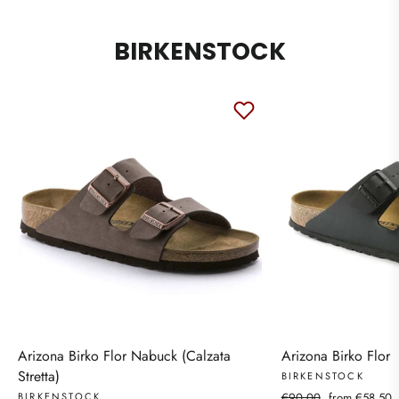
BIRKENSTOCK
Arizona Birko Flor Nabuck (Calzata
Arizona Birko Flor
Stretta)
BIRKENSTOCK
Regular
Sale
BIRKENSTOCK
€90,00
from €58,50