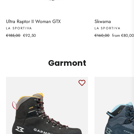
Ultra Raptor II Woman GTX
Skwama
LA SPORTIVA
LA SPORTIVA
Regular
Sale
Regular
Sale
€185,00
€92,50
€160,00
from €80,00
price
price
price
price
Garmont