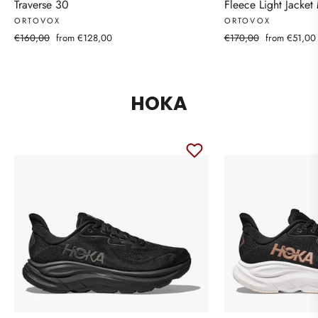
Traverse 30
Fleece Light Jacket
ORTOVOX
ORTOVOX
Regular
Sale
Regular
Sale
€160,00
from €128,00
€170,00
from €51,00
price
price
price
price
HOKA