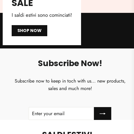
SALE
I saldi estivi sono cominciati!
SHOP NOW
Subscribe Now!
Subscribe now to keep in toch with us... new products,
sales and much more!
ENTER
SUBSCRIBE
YOUR
EMAIL