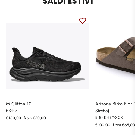
SALDI ESTIVI
M Clifton 10
Arizona Birko Flor
Stretta)
HOKA
Regular
Sale
€160,00
from €80,00
BIRKENSTOCK
price
price
Regular
Sale
€100,00
from €65,00
price
price