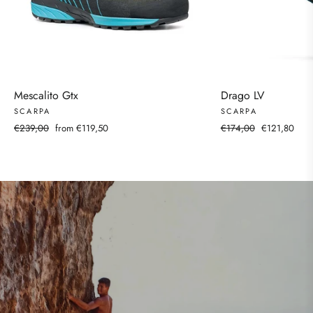
Mescalito Gtx
Drago LV
SCARPA
SCARPA
Regular
Sale
Regular
Sale
€239,00
from €119,50
€174,00
€121,80
price
price
price
price