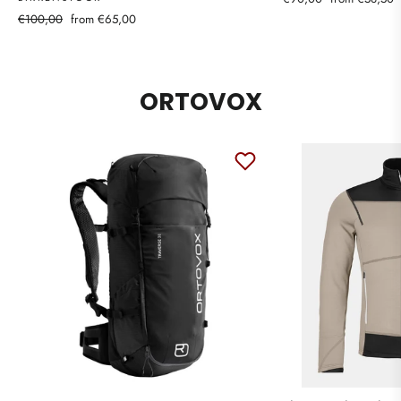
price
price
Regular
Sale
€100,00
from €65,00
price
price
ORTOVOX