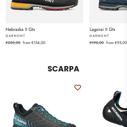
Nebraska II Gtx
Lagorai II Gtx
GARMONT
GARMONT
Regular
Sale
Regular
Sale
€220,00
from €154,00
€190,00
from €95,00
price
price
price
price
SCARPA